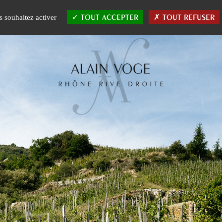
VINS
L'ÉQUIPE
AFFINITÉS
CHRONIQUES
L'ACTUALITÉ
TOUT ACCEPTER
TOUT REFUSER
s souhaitez activer